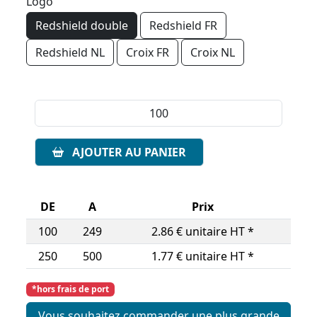
Logo
Redshield double
Redshield FR
Redshield NL
Croix FR
Croix NL
AJOUTER AU PANIER
DE
A
Prix
100
249
2.86 € unitaire HT *
250
500
1.77 € unitaire HT *
*hors frais de port
Vous souhaitez commander une plus grande